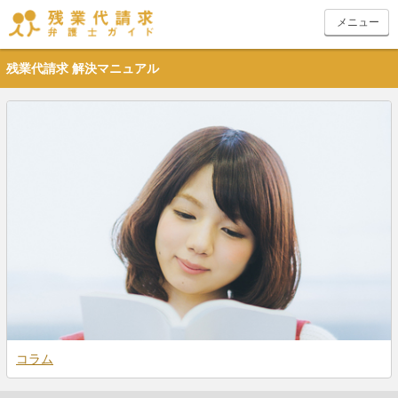
toggle
メニュー
navigation
残業代請求 解決マニュアル
コラム