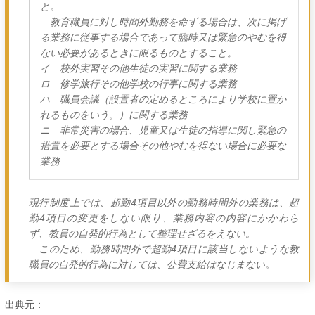
と。
教育職員に対し時間外勤務を命ずる場合は、次に掲げ
る業務に従事する場合であって臨時又は緊急のやむを得
ない必要があるときに限るものとすること。
イ 校外実習その他生徒の実習に関する業務
ロ 修学旅行その他学校の行事に関する業務
ハ 職員会議（設置者の定めるところにより学校に置か
れるものをいう。）に関する業務
ニ 非常災害の場合、児童又は生徒の指導に関し緊急の
措置を必要とする場合その他やむを得ない場合に必要な
業務
現行制度上では、超勤4項目以外の勤務時間外の業務は、超
勤4項目の変更をしない限り、業務内容の内容にかかわら
ず、教員の自発的行為として整理せざるをえない。
このため、勤務時間外で超勤4項目に該当しないような教
職員の自発的行為に対しては、公費支給はなじまない。
出典元：