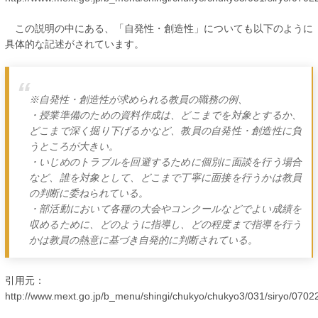
この説明の中にある、「自発性・創造性」についても以下のように
具体的な記述がされています。
※自発性・創造性が求められる教員の職務の例、
・授業準備のための資料作成は、どこまでを対象とするか、
どこまで深く掘り下げるかなど、教員の自発性・創造性に負
うところが大きい。
・いじめのトラブルを回避するために個別に面談を行う場合
など、誰を対象として、どこまで丁寧に面接を行うかは教員
の判断に委ねられている。
・部活動において各種の大会やコンクールなどでよい成績を
収めるために、どのように指導し、どの程度まで指導を行う
かは教員の熱意に基づき自発的に判断されている。
引用元：
http://www.mext.go.jp/b_menu/shingi/chukyo/chukyo3/031/siryo/070