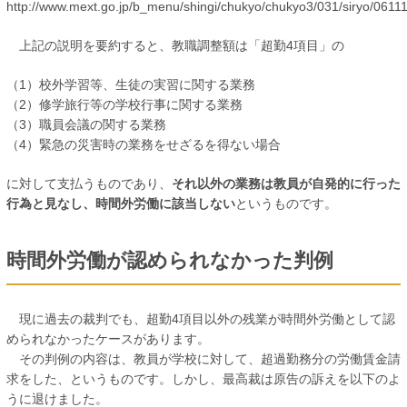
http://www.mext.go.jp/b_menu/shingi/chukyo/chukyo3/031/siryo/0611
上記の説明を要約すると、教職調整額は「超勤4項目」の
（1）校外学習等、生徒の実習に関する業務
（2）修学旅行等の学校行事に関する業務
（3）職員会議の関する業務
（4）緊急の災害時の業務をせざるを得ない場合
に対して支払うものであり、
それ以外の業務は教員が自発的に行った
行為と見なし、時間外労働に該当しない
というものです。
時間外労働が認められなかった判例
現に過去の裁判でも、超勤4項目以外の残業が時間外労働として認
められなかったケースがあります。
その判例の内容は、教員が学校に対して、超過勤務分の労働賃金請
求をした、というものです。しかし、最高裁は原告の訴えを以下のよ
うに退けました。