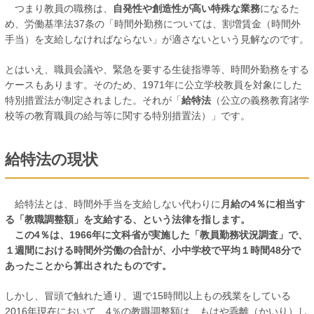
つまり教員の職務は、
自発性や創造性が高い特殊な業務
になるた
め、労働基準法37条の「時間外勤務については、割増賃金（時間外
手当）を支給しなければならない」が適さないという見解なのです。
とはいえ、職員会議や、緊急を要する生徒指導等、時間外勤務をする
ケースもあります。そのため、1971年に公立学校教員を対象にした
特別措置法が制定されました。それが「
給特法
（公立の義務教育諸学
校等の教育職員の給与等に関する特別措置法）」です。
給特法の現状
給特法とは、時間外手当を支給しない代わりに
月給の4％に相当す
る「教職調整額」を支給する、という法律を指します。
この4％は、1966年に文科省が実施した「教員勤務状況調査」で、
１週間における時間外労働の合計が、小中学校で平均１時間48分で
あったことから算出されたものです。
しかし、冒頭で触れた通り、
週で15時間以上もの残業をしている
2016年現在において、4％の教職調整額は、もはや乖離（かいり）し