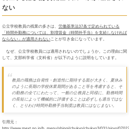
ない
公立学校教員の残業の多さは、
労働基準法37条で定められている
「時間外勤務については、割増賃金（時間外手当）を支給しなければ
ならない」が適用されない
ことが引き金になっています。
なぜ、公立学校教員には適用されないのでしょうか。この理由に関
して、文部科学省（文科省）が以下のように説明をしています。
教員の職務は自発性・創造性に期待する面が大きく、夏休み
のように長期の学校休業期間があること等を考慮すると、そ
の勤務の全てにわたって、一般の公務員と同様に、勤務時間
の長短によって機械的に評価することは必ずしも適当ではな
く、とりわけ時間外勤務手当制度は教員にはなじまない。
引用元：
http://www.mext.go.jp/b_menu/shingi/chukyo/chukyo3/031/siryo/070